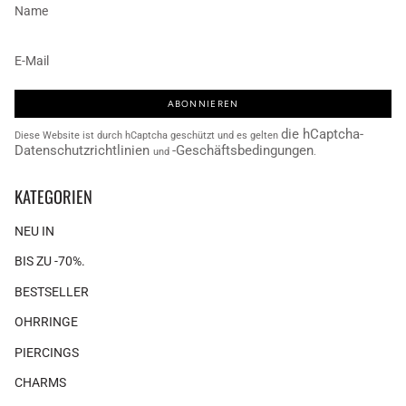
ABONNIEREN
die hCaptcha-
Diese Website ist durch hCaptcha geschützt und es gelten
Datenschutzrichtlinien
-Geschäftsbedingungen
und
.
KATEGORIEN
NEU IN
BIS ZU -70%.
BESTSELLER
OHRRINGE
PIERCINGS
CHARMS