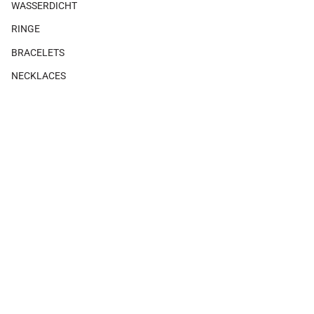
WASSERDICHT
RINGE
BRACELETS
NECKLACES
GIFTS
×
Es gibt keine Produkte, die mit diesem Look verbunden sind.
SHOP THE LOOK
MAGAZIN
ÜBER UNS
KUNDENBETREUUNG
Kontakt
Versand
Umtausch oder Erstattung beantragen
Rückgabe und Umtausch