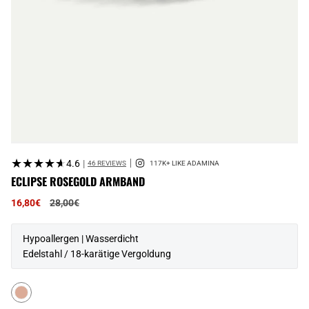
★★★★★
★★★★★
4.6
|
46 REVIEWS
ECLIPSE ROSEGOLD ARMBAND
Regulärer
16,80€
28,00€
Preis
Hypoallergen | Wasserdicht
Edelstahl / 18-karätige Vergoldung