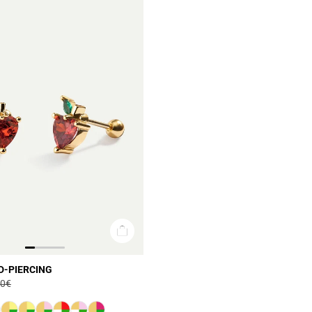
D-PIERCING
00€