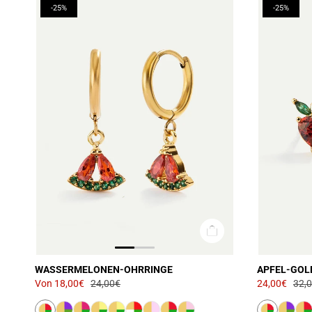
-25%
-25%
WASSERMELONEN-OHRRINGE
APFEL-GOL
Von
18,00€
24,00€
24,00€
32,