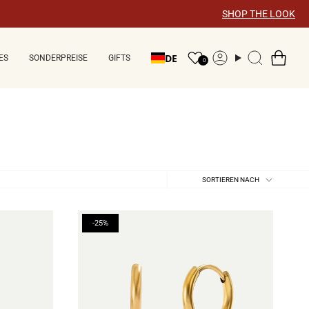
SHOP THE LOOK
DE
ES
SONDERPREISE
GIFTS
Konto
Suche
0
Sortieren
SORTIEREN NACH
nach
-25%