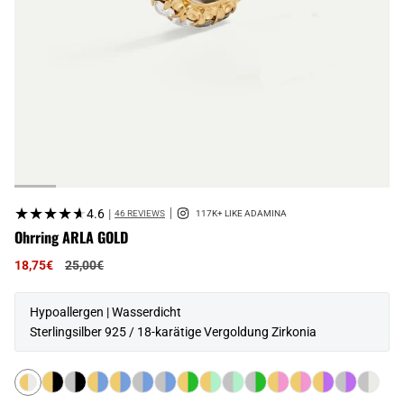
★★★★★
★★★★★
4.6
|
46 REVIEWS
Ohrring ARLA GOLD
Regulärer
18,75€
25,00€
Preis
Hypoallergen | Wasserdicht
Sterlingsilber 925 / 18-karätige Vergoldung Zirkonia