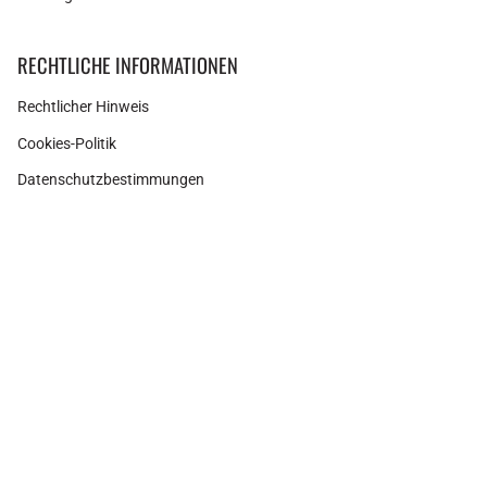
RECHTLICHE INFORMATIONEN
Rechtlicher Hinweis
Cookies-Politik
Datenschutzbestimmungen
Instagram
Facebook
Pinterest
Währung
SPANIEN (EUR €)
© Adamina 2026
Shopify Technologie