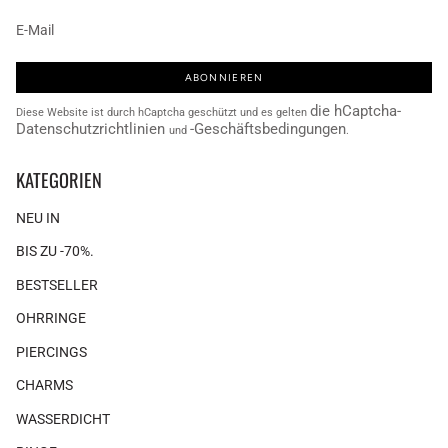
ABONNIEREN
die hCaptcha-
Diese Website ist durch hCaptcha geschützt und es gelten
Datenschutzrichtlinien
-Geschäftsbedingungen
und
.
KATEGORIEN
NEU IN
BIS ZU -70%.
BESTSELLER
OHRRINGE
PIERCINGS
CHARMS
WASSERDICHT