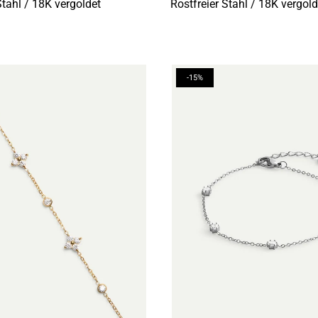
Stahl / 18K vergoldet
Rostfreier Stahl / 18K vergold
-15%