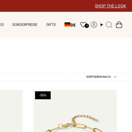
SHOP THE LOOK
DE
ES
SONDERPREISE
GIFTS
Konto
Suche
0
Sortieren
SORTIEREN NACH
nach
-50%