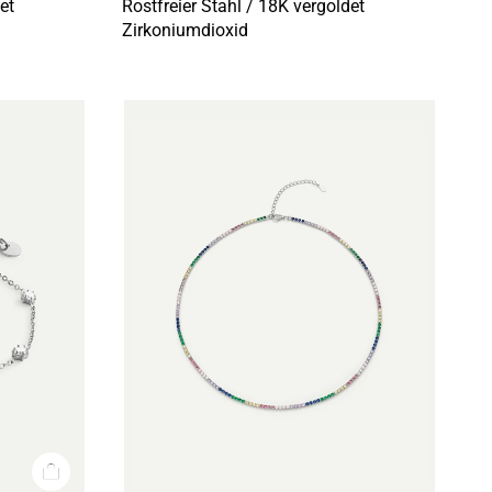
et
Rostfreier Stahl / 18K vergoldet
Zirkoniumdioxid