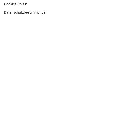
Cookies-Politik
Datenschutzbestimmungen
Instagram
Facebook
Pinterest
Währung
SPANIEN (EUR €)
© Adamina 2026
Shopify Technologie