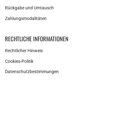
Rückgabe und Umtausch
Zahlungsmodalitäten
RECHTLICHE INFORMATIONEN
Rechtlicher Hinweis
Cookies-Politik
Datenschutzbestimmungen
Instagram
Facebook
Pinterest
Währung
SPANIEN (EUR €)
© Adamina 2026
Shopify Technologie