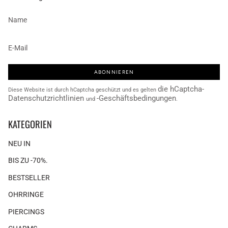
ABONNIEREN
die hCaptcha-
Diese Website ist durch hCaptcha geschützt und es gelten
Datenschutzrichtlinien
-Geschäftsbedingungen
und
.
KATEGORIEN
NEU IN
BIS ZU -70%.
BESTSELLER
OHRRINGE
PIERCINGS