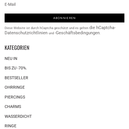
ABONNIEREN
die hCaptcha-
Diese Website ist durch hCaptcha geschützt und es gelten
Datenschutzrichtlinien
-Geschäftsbedingungen
und
.
KATEGORIEN
NEU IN
BIS ZU -70%.
BESTSELLER
OHRRINGE
PIERCINGS
CHARMS
WASSERDICHT
RINGE