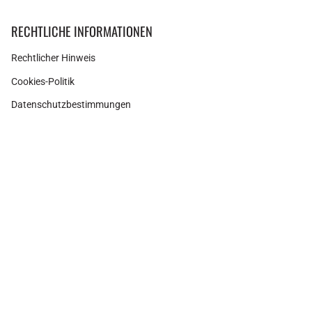
RECHTLICHE INFORMATIONEN
Rechtlicher Hinweis
Cookies-Politik
Datenschutzbestimmungen
Instagram
Facebook
Pinterest
Währung
SPANIEN (EUR €)
© Adamina 2026
Shopify Technologie