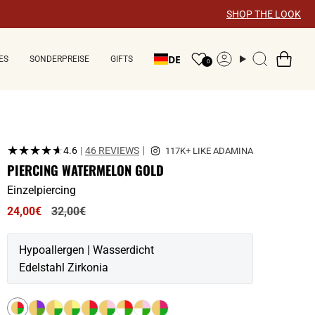
×
SHOP THE LOOK
DE
ES
SONDERPREISE
GIFTS
Konto
Suche
0
★★★★★
★★★★★
4.6
|
46 REVIEWS
PIERCING WATERMELON GOLD
Einzelpiercing
Regulärer
24,00€
32,00€
Preis
Hypoallergen | Wasserdicht
Edelstahl Zirkonia