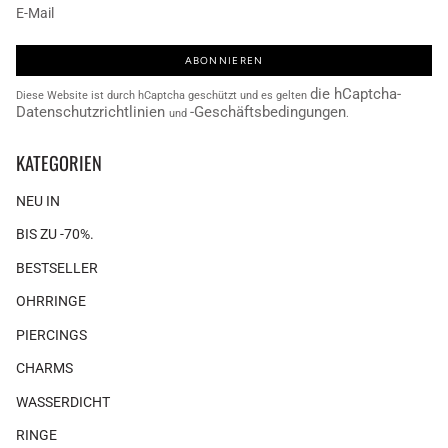
ABONNIEREN
die hCaptcha-
Diese Website ist durch hCaptcha geschützt und es gelten
Datenschutzrichtlinien
-Geschäftsbedingungen
und
.
KATEGORIEN
NEU IN
BIS ZU -70%.
BESTSELLER
OHRRINGE
PIERCINGS
CHARMS
WASSERDICHT
RINGE