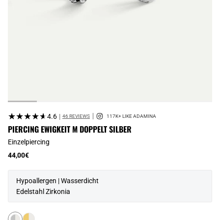
★★★★★
★★★★★
4.6
|
46 REVIEWS
PIERCING EWIGKEIT M DOPPELT SILBER
Einzelpiercing
44,00€
Hypoallergen | Wasserdicht
Edelstahl Zirkonia