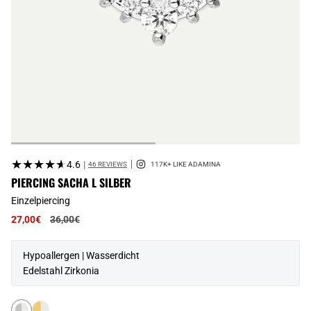
★★★★★
★★★★★
4.6
|
46 REVIEWS
PIERCING SACHA L SILBER
Einzelpiercing
Regulärer
27,00€
36,00€
Preis
Hypoallergen | Wasserdicht
Edelstahl Zirkonia