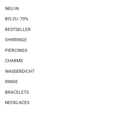
NEU IN
BIS ZU -70%.
BESTSELLER
OHRRINGE
PIERCINGS
CHARMS
WASSERDICHT
RINGE
BRACELETS
NECKLACES
GIFTS
×
×
Es gibt keine Produkte, die mit diesem Look verbunden sind.
SHOP THE LOOK
MAGAZIN