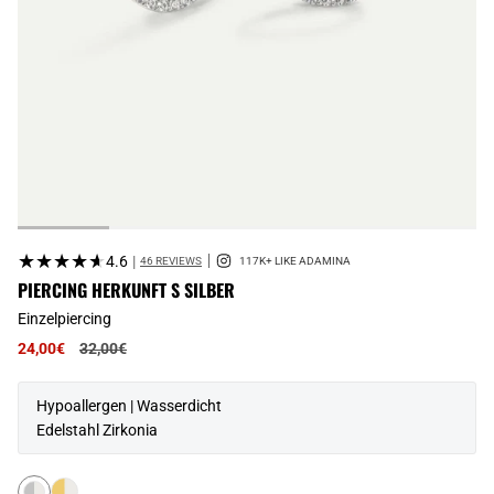
★★★★★
★★★★★
4.6
|
46 REVIEWS
PIERCING HERKUNFT S SILBER
Einzelpiercing
Regulärer
24,00€
32,00€
Preis
Hypoallergen | Wasserdicht
Edelstahl Zirkonia