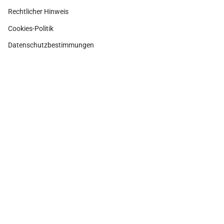
Rechtlicher Hinweis
Cookies-Politik
Datenschutzbestimmungen
Instagram
Facebook
Pinterest
Währung
SPANIEN (EUR €)
© Adamina 2026
Shopify Technologie