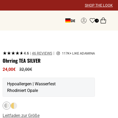
×
SHOP THE LOOK
DE
0
Konto
★★★★★
★★★★★
4.6
|
46 REVIEWS
Ohrring TEA SILVER
Regulärer
24,00€
32,00€
Preis
Hypoallergen | Wasserfest
Rhodiniert Opale
Leitfaden zur Größe