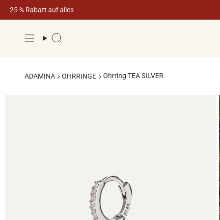
Zum
25 % Rabatt auf alles
Inhalt
springen
Suche
Ohrring TEA SILVER
ADAMINA
OHRRINGE