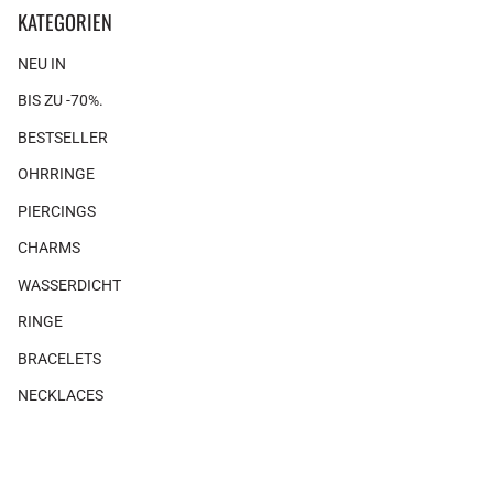
KATEGORIEN
NEU IN
BIS ZU -70%.
BESTSELLER
OHRRINGE
PIERCINGS
CHARMS
WASSERDICHT
RINGE
BRACELETS
NECKLACES
GIFTS
×
×
Es gibt keine Produkte, die mit diesem Look verbunden sind.
SHOP THE LOOK