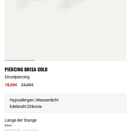
PIERCING BRISA GOLD
Einzelpiercing
Regulärer
18,00€
24,00€
Preis
Hypoallergen | Wasserdicht
Edelstahl Zirkonia
Länge der Stange
6mm