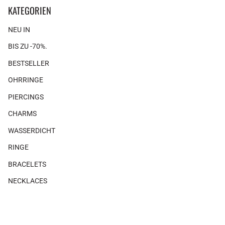
KATEGORIEN
NEU IN
BIS ZU -70%.
BESTSELLER
OHRRINGE
PIERCINGS
CHARMS
WASSERDICHT
RINGE
BRACELETS
NECKLACES
GIFTS
×
×
Es gibt keine Produkte, die mit diesem Look verbunden sind.
SHOP THE LOOK