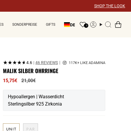
×
SHOP THE LOOK
DE
ES
SONDERPREISE
GIFTS
Konto
Suche
0
★★★★★
★★★★★
4.6
|
46 REVIEWS
MALIK SILBER OHRRINGE
Regulärer
15,75€
21,00€
Preis
Hypoallergen | Wasserdicht
Sterlingsilber 925 Zirkonia
UNIT
PAR