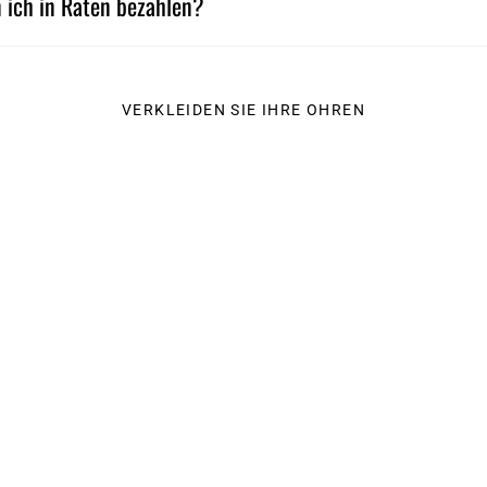
 ich in Raten bezahlen?
VERKLEIDEN SIE IHRE OHREN
KATEGORIEN
KUNDENBETREUU
NEU IN
Kontakt
BIS ZU -70%.
Versand
BESTSELLER
Umtausch oder Erst
beantragen
OHRRINGE
Rückgabe und Umta
PIERCINGS
Zahlungsmodalitäte