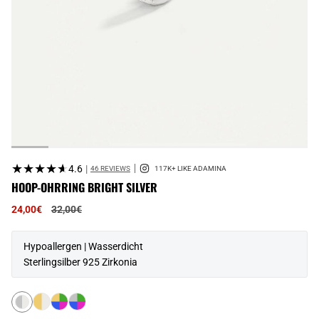
★★★★★
★★★★★
4.6
|
46 REVIEWS
HOOP-OHRRING BRIGHT SILVER
Regulärer
24,00€
32,00€
Preis
Hypoallergen | Wasserdicht
Sterlingsilber 925 Zirkonia