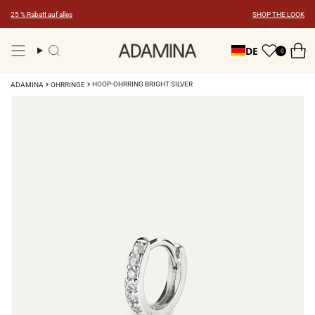
Zum
25 % Rabatt auf alles
SHOP THE LOOK
Inhalt
springen
DE
0
Suche
HOOP-OHRRING BRIGHT SILVER
ADAMINA
OHRRINGE