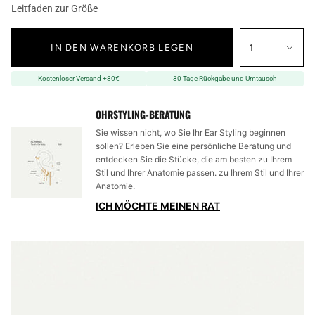
Leitfaden zur Größe
IN DEN WARENKORB LEGEN
1
Kostenloser Versand +80€
30 Tage Rückgabe und Umtausch
OHRSTYLING-BERATUNG
Sie wissen nicht, wo Sie Ihr Ear Styling beginnen
sollen? Erleben Sie eine persönliche Beratung und
entdecken Sie die Stücke, die am besten zu Ihrem
Stil und Ihrer Anatomie passen. zu Ihrem Stil und Ihrer
Anatomie.
ICH MÖCHTE MEINEN RAT