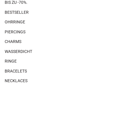
BIS ZU -70%.
BESTSELLER
OHRRINGE
PIERCINGS
CHARMS
WASSERDICHT
RINGE
BRACELETS
NECKLACES
GIFTS
×
×
Es gibt keine Produkte, die mit diesem Look verbunden sind.
SHOP THE LOOK
Leitfaden für Ohrringgrößen
MAGAZIN
ÜBER UNS