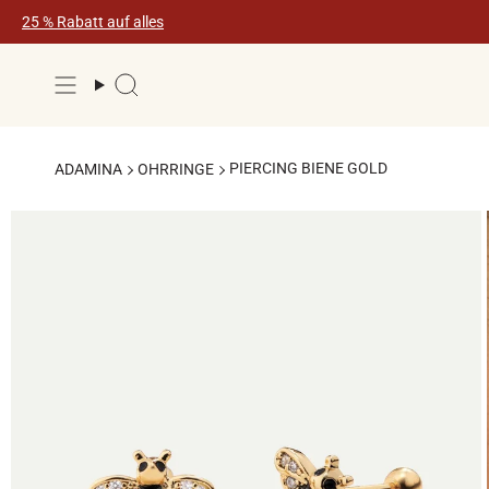
Zum
25 % Rabatt auf alles
Inhalt
springen
Suche
PIERCING BIENE GOLD
ADAMINA
OHRRINGE