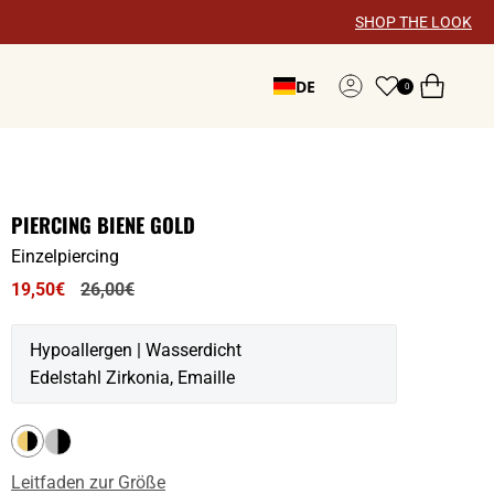
×
SHOP THE LOOK
DE
0
Konto
PIERCING BIENE GOLD
Einzelpiercing
Regulärer
19,50€
26,00€
Preis
Hypoallergen | Wasserdicht
Edelstahl Zirkonia, Emaille
Leitfaden zur Größe