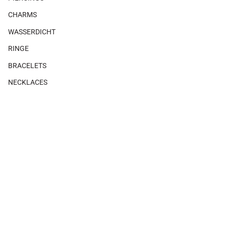
CHARMS
WASSERDICHT
RINGE
BRACELETS
NECKLACES
GIFTS
×
Es gibt keine Produkte, die mit diesem Look verbunden sind.
SHOP THE LOOK
MAGAZIN
ÜBER UNS
KUNDENBETREUUNG
Kontakt
Versand