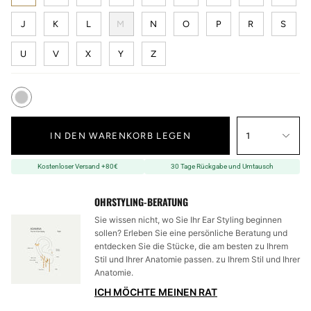
J
K
L
M
N
O
P
R
S
U
V
X
Y
Z
IN DEN WARENKORB LEGEN
1
Kostenloser Versand +80€
30 Tage Rückgabe und Umtausch
OHRSTYLING-BERATUNG
Sie wissen nicht, wo Sie Ihr Ear Styling beginnen
sollen? Erleben Sie eine persönliche Beratung und
entdecken Sie die Stücke, die am besten zu Ihrem
Stil und Ihrer Anatomie passen. zu Ihrem Stil und Ihrer
Anatomie.
ICH MÖCHTE MEINEN RAT