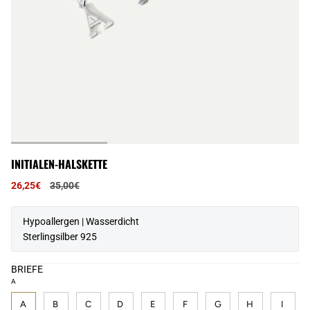
INITIALEN-HALSKETTE
Regulärer
26,25€
35,00€
Preis
Hypoallergen | Wasserdicht
Sterlingsilber 925
BRIEFE
A
A
B
C
D
E
F
G
H
I