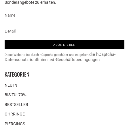
Sonderangebote zu erhalten.
ABONNIEREN
die hCaptcha-
Diese Website ist durch hCaptcha geschützt und es gelten
Datenschutzrichtlinien
-Geschäftsbedingungen
und
.
KATEGORIEN
NEU IN
BIS ZU -70%.
BESTSELLER
OHRRINGE
PIERCINGS