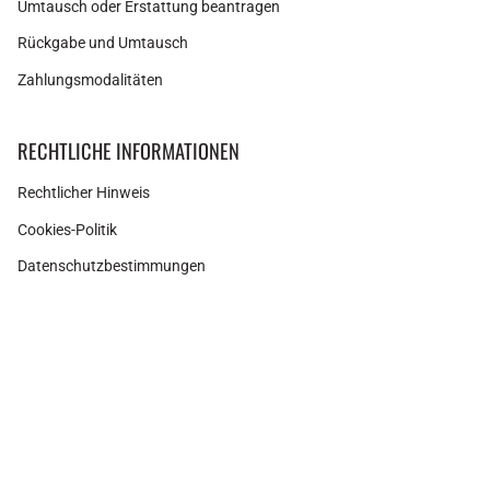
Umtausch oder Erstattung beantragen
Rückgabe und Umtausch
Zahlungsmodalitäten
RECHTLICHE INFORMATIONEN
Rechtlicher Hinweis
Cookies-Politik
Datenschutzbestimmungen
Instagram
Facebook
Pinterest
Währung
SPANIEN (EUR €)
© Adamina 2026
Shopify Technologie