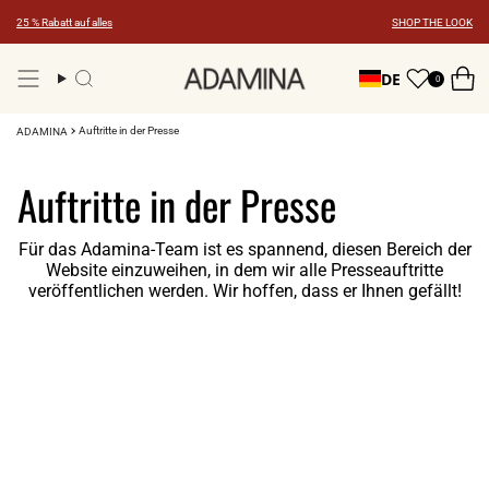
Zum
25 % Rabatt auf alles
SHOP THE LOOK
Inhalt
springen
DE
0
Suche
Auftritte in der Presse
ADAMINA
Auftritte in der Presse
Für das Adamina-Team ist es spannend, diesen Bereich der
Website einzuweihen, in dem wir alle Presseauftritte
veröffentlichen werden. Wir hoffen, dass er Ihnen gefällt!