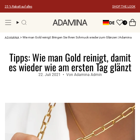
Zum
25 % Rabatt auf alles
SHOP THE LOOK
Inhalt
springen
DE
0
Suche
Wie man Gold reinigt: Bringen Sie Ihren Schmuck wieder zum Glänzen | Adamina
ADAMINA
Tipps: Wie man Gold reinigt, damit
es wieder wie am ersten Tag glänzt
22. Juli 2021
Von Adamina Admin