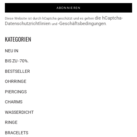
ABONNIEREN
die hCaptcha-
Diese Website ist durch hCaptcha geschützt und es gelten
Datenschutzrichtlinien
-Geschäftsbedingungen
und
.
KATEGORIEN
NEU IN
BIS ZU -70%.
BESTSELLER
OHRRINGE
PIERCINGS
CHARMS
WASSERDICHT
RINGE
BRACELETS