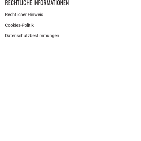
RECHTLICHE INFORMATIONEN
Rechtlicher Hinweis
Cookies-Politik
Datenschutzbestimmungen
Neueste Artikel
Instagram
Facebook
Pinterest
Währung
SPANIEN (EUR €)
© Adamina 2026
Shopify Technologie