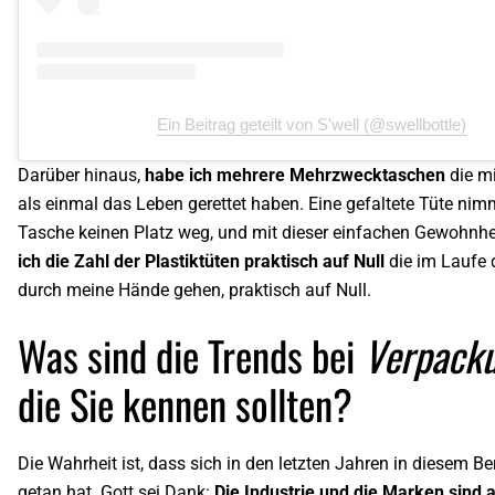
Ein Beitrag geteilt von S'well (@swellbottle)
Darüber hinaus,
habe ich mehrere Mehrzwecktaschen
die m
als einmal das Leben gerettet haben. Eine gefaltete Tüte nim
Tasche keinen Platz weg, und mit dieser einfachen Gewohnh
ich die Zahl der Plastiktüten praktisch auf Null
die im Laufe 
durch meine Hände gehen, praktisch auf Null.
Was sind die Trends bei
Verpack
die Sie kennen sollten?
Die Wahrheit ist, dass sich in den letzten Jahren in diesem Ber
getan hat. Gott sei Dank:
Die Industrie und die Marken sind 