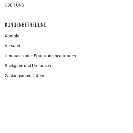
ÜBER UNS
KUNDENBETREUUNG
Kontakt
Versand
Umtausch oder Erstattung beantragen
Rückgabe und Umtausch
Zahlungsmodalitäten
Neueste Artikel
RECHTLICHE INFORMATIONEN
Rechtlicher Hinweis
Cookies-Politik
Datenschutzbestimmungen