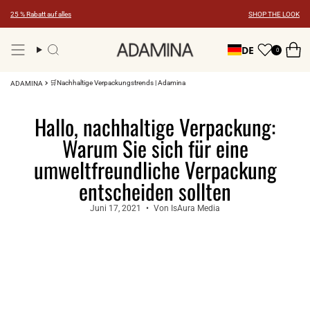
Zum
25 % Rabatt auf alles
SHOP THE LOOK
Inhalt
springen
DE
0
Suche
🛒Nachhaltige Verpackungstrends | Adamina
ADAMINA
Hallo, nachhaltige Verpackung:
Warum Sie sich für eine
umweltfreundliche Verpackung
entscheiden sollten
Juni 17, 2021
Von IsAura Media