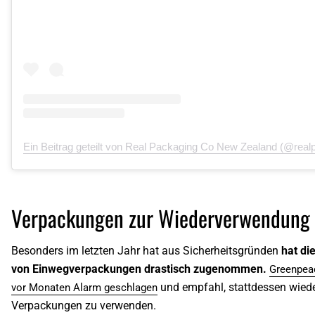
Ein Beitrag geteilt von Real Packaging Co New Zealand (@real
Verpackungen zur Wiederverwendung
Besonders im letzten Jahr hat aus Sicherheitsgründen
hat di
von Einwegverpackungen drastisch zugenommen.
Greenpea
und empfahl, stattdessen wied
vor Monaten Alarm geschlagen
Verpackungen zu verwenden.