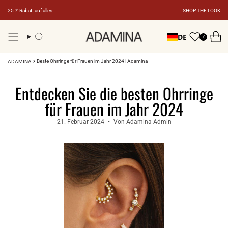
Zum
25 % Rabatt auf alles
SHOP THE LOOK
Inhalt
springen
DE
0
Suche
Beste Ohrringe für Frauen im Jahr 2024 | Adamina
ADAMINA
Entdecken Sie die besten Ohrringe
für Frauen im Jahr 2024
21. Februar 2024
Von Adamina Admin