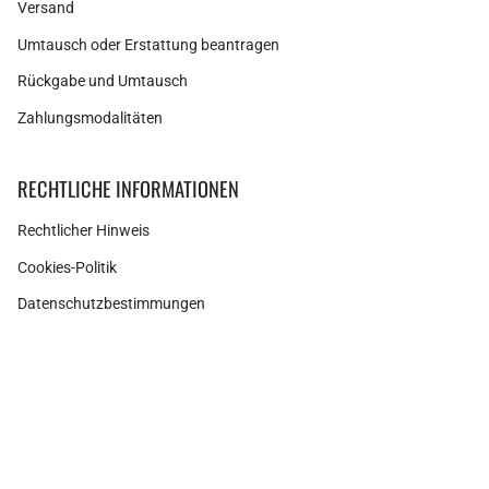
Versand
Umtausch oder Erstattung beantragen
Rückgabe und Umtausch
Zahlungsmodalitäten
RECHTLICHE INFORMATIONEN
Rechtlicher Hinweis
Cookies-Politik
Datenschutzbestimmungen
Ähnliche Produkte
Instagram
Facebook
Pinterest
Währung
Ohrring MEI GOLD
SPANIEN (EUR €)
22,50€
30,00€