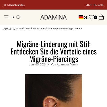
Zum
25 % Rabatt auf alles
SHOP THE LOOK
Inhalt
springen
DE
0
Suche
Stilvolle Erleichterung: Vorteile von Migräne-Piercing | Adamina
ADAMINA
Migräne-Linderung mit Stil:
Entdecken Sie die Vorteile eines
Migräne-Piercings
Juni 05, 2024
Von Adamina Admin