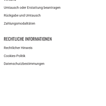
Umtausch oder Erstattung beantragen
Rückgabe und Umtausch
Zahlungsmodalitäten
RECHTLICHE INFORMATIONEN
Rechtlicher Hinweis
Cookies-Politik
Datenschutzbestimmungen
Ähnliche Produkte
Instagram
Facebook
Pinterest
Währung
SURI GOLD-PIERCING
SPANIEN (EUR €)
21,00€
28,00€