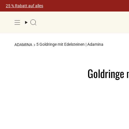
Zum
25 % Rabatt auf alles
Inhalt
springen
Suche
5 Goldringe mit Edelsteinen | Adamina
ADAMINA
Goldringe 