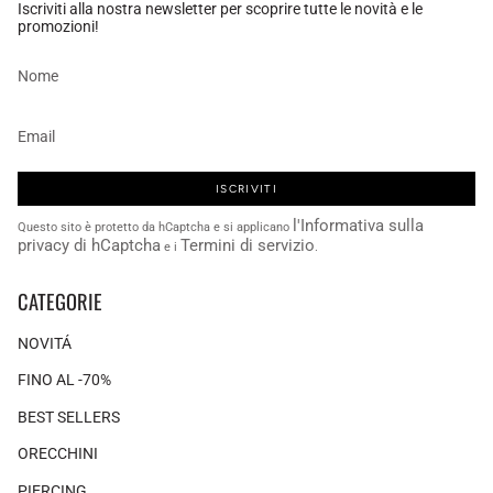
Iscriviti alla nostra newsletter per scoprire tutte le novità e le
promozioni!
ISCRIVITI
l'Informativa sulla
Questo sito è protetto da hCaptcha e si applicano
privacy di hCaptcha
Termini di servizio
e i
.
CATEGORIE
NOVITÁ
FINO AL -70%
BEST SELLERS
ORECCHINI
PIERCING