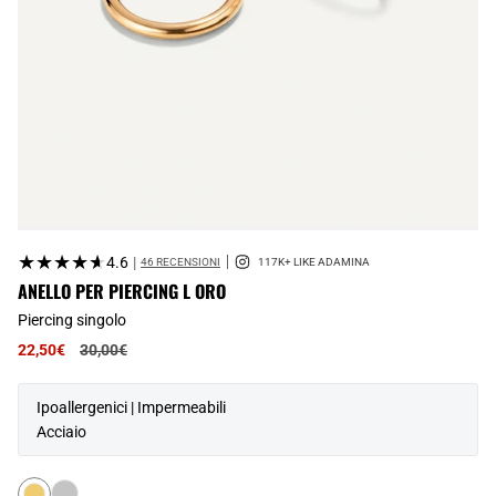
★★★★★
★★★★★
4.6
|
46 RECENSIONI
ANELLO PER PIERCING L ORO
Piercing singolo
Prezzo
22,50€
30,00€
normale
Ipoallergenici | Impermeabili
Acciaio