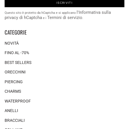
ISCRIVITI
l'Informativa sulla
Questo sito è protetto da hCaptcha e si applicano
privacy di hCaptcha
Termini di servizio
e i
.
CATEGORIE
NOVITÁ
FINO AL -70%
BEST SELLERS
ORECCHINI
PIERCING
CHARMS
WATERPROOF
ANELLI
BRACCIALI