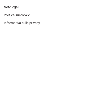
Note legali
Politica sui cookie
Informativa sulla privacy
Instagram
Facebook
Pinterest
Valuta
SPAGNA (EUR €)
© Adamina 2026
Tecnologia di Shopify