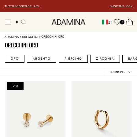
Vai
TUTTO SCONTO DEL 25%
SHOP THE LOOK
al
contenuto
IT
0
Ricerca
ORECCHINI ORO
ADAMINA
ORECCHINI
ORECCHINI ORO
ORO
ARGENTO
PIERCING
ZIRCONIA
EAR
Ordina
ORDINA PER
per
-25%