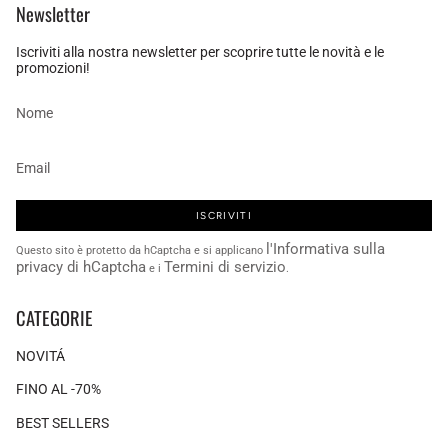
Newsletter
Iscriviti alla nostra newsletter per scoprire tutte le novità e le
promozioni!
ISCRIVITI
l'Informativa sulla
Questo sito è protetto da hCaptcha e si applicano
privacy di hCaptcha
Termini di servizio
e i
.
CATEGORIE
NOVITÁ
FINO AL -70%
BEST SELLERS