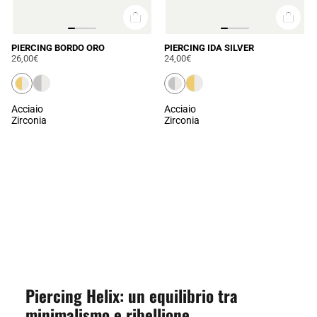
PIERCING BORDO ORO
PIERCING IDA SILVER
26,00€
24,00€
Acciaio
Acciaio
Zirconia
Zirconia
CARICA ALTRO
Piercing Helix: un equilibrio tra
minimalismo e ribellione