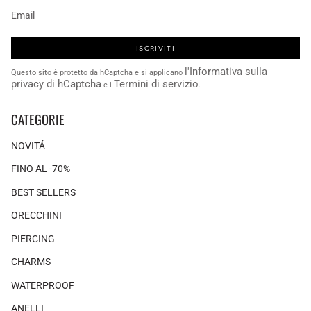
ISCRIVITI
l'Informativa sulla
Questo sito è protetto da hCaptcha e si applicano
privacy di hCaptcha
Termini di servizio
e i
.
CATEGORIE
NOVITÁ
FINO AL -70%
BEST SELLERS
ORECCHINI
PIERCING
CHARMS
WATERPROOF
ANELLI