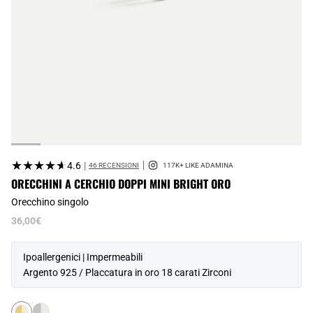
★★★★★
★★★★★
4.6
|
46 RECENSIONI
ORECCHINI A CERCHIO DOPPI MINI BRIGHT ORO
Orecchino singolo
36,00€
Ipoallergenici | Impermeabili
Argento 925 / Placcatura in oro 18 carati Zirconi