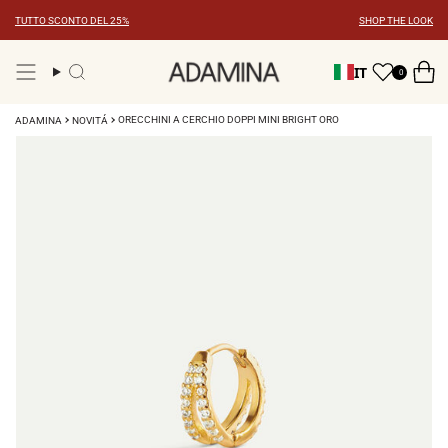
Vai
TUTTO SCONTO DEL 25%
SHOP THE LOOK
al
contenuto
IT
0
Ricerca
ORECCHINI A CERCHIO DOPPI MINI BRIGHT ORO
ADAMINA
NOVITÁ