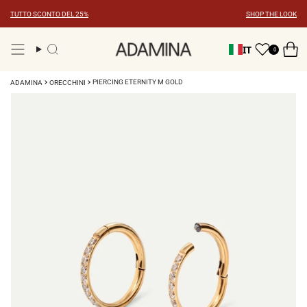
Vai
TUTTO SCONTO DEL 25%
SHOP THE LOOK
al
contenuto
IT
0
Ricerca
PIERCING ETERNITY M GOLD
ADAMINA
ORECCHINI