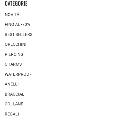
CATEGORIE
NOVITÁ
FINO AL -70%
BEST SELLERS
ORECCHINI
PIERCING
CHARMS
WATERPROOF
ANELLI
BRACCIALI
COLLANE
REGALI
SHOP THE LOOK
×
×
Non ci sono prodotti associati a questo look.