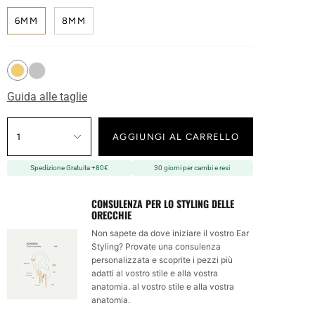
6MM
8MM
Guida alle taglie
1
AGGIUNGI AL CARRELLO
Spedizione Gratuita +80€
30 giorni per cambi e resi
CONSULENZA PER LO STYLING DELLE
ORECCHIE
Non sapete da dove iniziare il vostro Ear
Styling? Provate una consulenza
personalizzata e scoprite i pezzi più
adatti al vostro stile e alla vostra
anatomia. al vostro stile e alla vostra
anatomia.