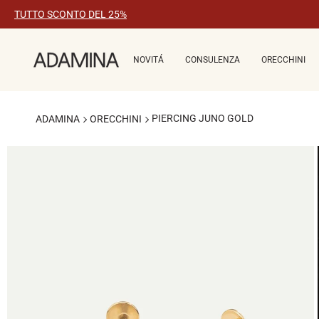
Vai
TUTTO SCONTO DEL 25%
al
contenuto
NOVITÁ
CONSULENZA
ORECCHINI
PIERCING JUNO GOLD
ADAMINA
ORECCHINI