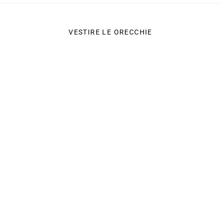
VESTIRE LE ORECCHIE
CATEGORIE
SERVIZIO CLIENTI
e
NOVITÁ
Contatti
FINO AL -70%
Spedizioni
BEST SELLERS
Richiedi un cambio 
ORECCHINI
Cambi e resi
PIERCING
Metodi di pagament
CHARMS