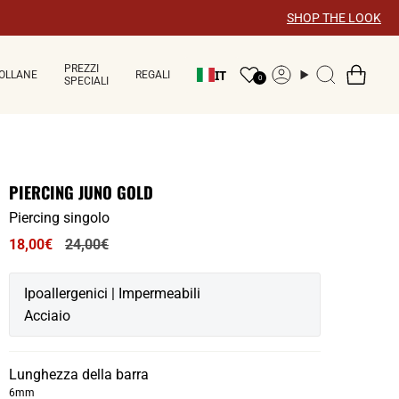
×
SHOP THE LOOK
PREZZI
IT
OLLANE
REGALI
Account
Ricerca
0
SPECIALI
PIERCING JUNO GOLD
Piercing singolo
Prezzo
18,00€
24,00€
normale
Ipoallergenici | Impermeabili
Acciaio
Lunghezza della barra
6mm