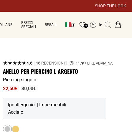
×
SHOP THE LOOK
PREZZI
IT
OLLANE
REGALI
Account
Ricerca
0
SPECIALI
★★★★★
★★★★★
4.6
|
46 RECENSIONI
ANELLO PER PIERCING L ARGENTO
Piercing singolo
Prezzo
22,50€
30,00€
normale
Ipoallergenici | Impermeabili
Acciaio