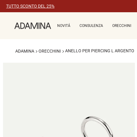
Vai
TUTTO SCONTO DEL 25%
al
contenuto
NOVITÁ
CONSULENZA
ORECCHINI
ANELLO PER PIERCING L ARGENTO
ADAMINA
ORECCHINI