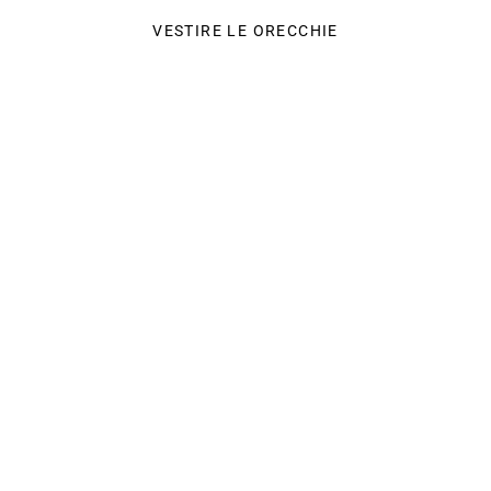
VESTIRE LE ORECCHIE
CATEGORIE
SERVIZIO CLIENTI
e
NOVITÁ
Contatti
FINO AL -70%
Spedizioni
BEST SELLERS
Richiedi un cambio 
ORECCHINI
Cambi e resi
PIERCING
Metodi di pagament
CHARMS
WATERPROOF
acy