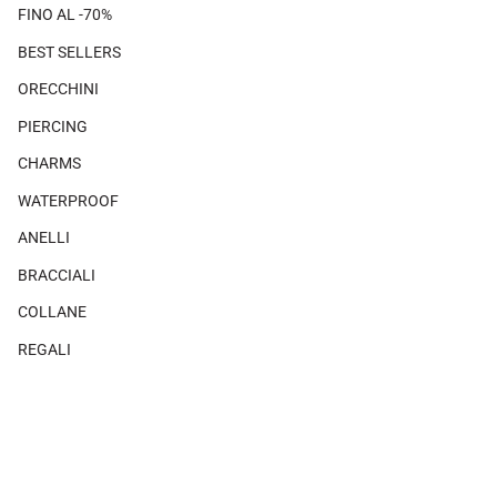
FINO AL -70%
BEST SELLERS
ORECCHINI
PIERCING
CHARMS
WATERPROOF
ANELLI
BRACCIALI
COLLANE
REGALI
SHOP THE LOOK
×
×
Non ci sono prodotti associati a questo look.
MAGAZINE
CHI SIAMO