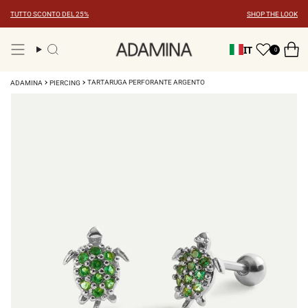
Vai
TUTTO SCONTO DEL 25%
SHOP THE LOOK
al
contenuto
IT
0
Ricerca
TARTARUGA PERFORANTE ARGENTO
ADAMINA
PIERCING