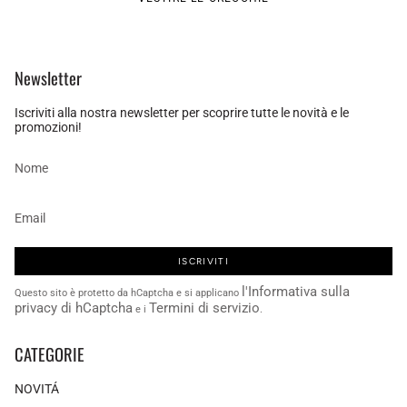
Newsletter
Iscriviti alla nostra newsletter per scoprire tutte le novità e le
promozioni!
ISCRIVITI
l'Informativa sulla
Questo sito è protetto da hCaptcha e si applicano
privacy di hCaptcha
Termini di servizio
e i
.
CATEGORIE
NOVITÁ