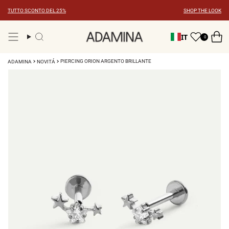
Vai
TUTTO SCONTO DEL 25%
SHOP THE LOOK
al
contenuto
IT
0
Ricerca
PIERCING ORION ARGENTO BRILLANTE
ADAMINA
NOVITÁ