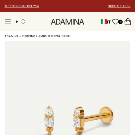
Vai
TUTTO SCONTO DEL 25%
SHOP THE LOOK
al
contenuto
IT
0
Ricerca
AMIR PIERCING IN ORO
ADAMINA
PIERCING