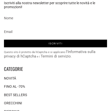
Iscriviti alla nostra newsletter per scoprire tutte le novità e le
promozioni!
ISCRIVITI
l'Informativa sulla
Questo sito è protetto da hCaptcha e si applicano
privacy di hCaptcha
Termini di servizio
e i
.
CATEGORIE
NOVITÁ
FINO AL -70%
BEST SELLERS
ORECCHINI