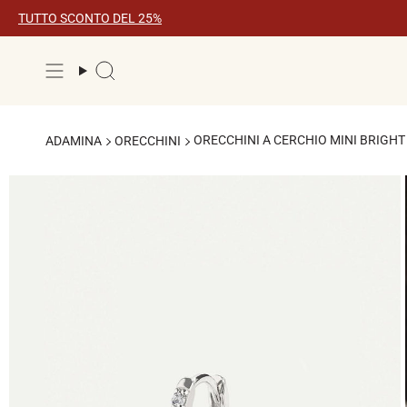
Vai
TUTTO SCONTO DEL 25%
al
contenuto
Ricerca
ORECCHINI A CERCHIO MINI BRIGHT
ADAMINA
ORECCHINI