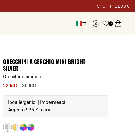
×
SHOP THE LOOK
IT
0
Account
ORECCHINI A CERCHIO MINI BRIGHT
SILVER
Orecchino singolo
Prezzo
22,50€
30,00€
normale
Ipoallergenici | Impermeabili
Argento 925 Zirconi