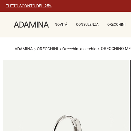
Vai
TUTTO SCONTO DEL 25%
al
contenuto
NOVITÁ
CONSULENZA
ORECCHINI
ORECCHINO MEI
ADAMINA
ORECCHINI
Orecchini a cerchio