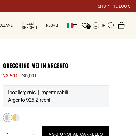
×
SHOP THE LOOK
PREZZI
IT
OLLANE
REGALI
Account
Ricerca
0
SPECIALI
ORECCHINO MEI IN ARGENTO
Prezzo
22,50€
30,00€
normale
Ipoallergenici | Impermeabili
Argento 925 Zirconi
1
AGGIUNGI AL CARRELLO