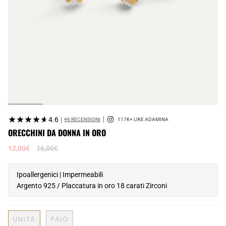
★★★★★
★★★★★
4.6
|
46 RECENSIONI
ORECCHINI DA DONNA IN ORO
Prezzo
12,00€
16,00€
normale
Ipoallergenici | Impermeabili
Argento 925 / Placcatura in oro 18 carati Zirconi
UNITÀ
PAIO