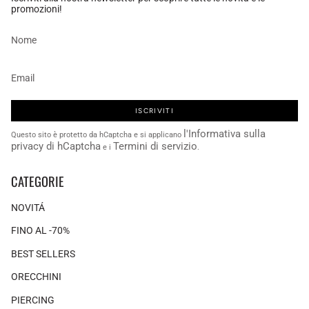
promozioni!
ISCRIVITI
l'Informativa sulla
Questo sito è protetto da hCaptcha e si applicano
privacy di hCaptcha
Termini di servizio
e i
.
CATEGORIE
NOVITÁ
FINO AL -70%
BEST SELLERS
ORECCHINI
PIERCING