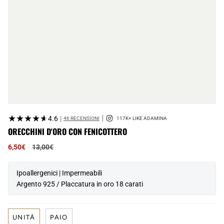
★★★★★
★★★★★
4.6
|
46 RECENSIONI
ORECCHINI D'ORO CON FENICOTTERO
Prezzo
6,50€
13,00€
normale
Ipoallergenici | Impermeabili
Argento 925 / Placcatura in oro 18 carati
UNITÀ
PAIO