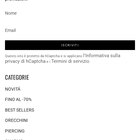
ISCRIVITI
l'Informativa sulla
Questo sito è protetto da hCaptcha e si applicano
privacy di hCaptcha
Termini di servizio
e i
.
CATEGORIE
NOVITÁ
FINO AL -70%
BEST SELLERS
ORECCHINI
PIERCING