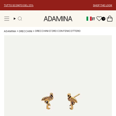
Vai
TUTTO SCONTO DEL 25%
SHOP THE LOOK
al
contenuto
IT
0
Ricerca
ORECCHINI D'ORO CON FENICOTTERO
ADAMINA
ORECCHINI