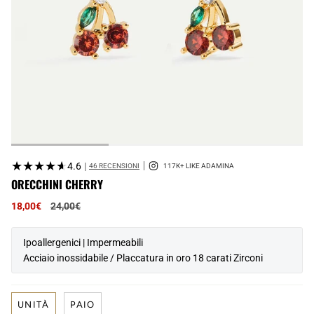
★★★★★
★★★★★
4.6
|
46 RECENSIONI
ORECCHINI CHERRY
Prezzo
18,00€
24,00€
normale
Ipoallergenici | Impermeabili
Acciaio inossidabile / Placcatura in oro 18 carati Zirconi
UNITÀ
PAIO