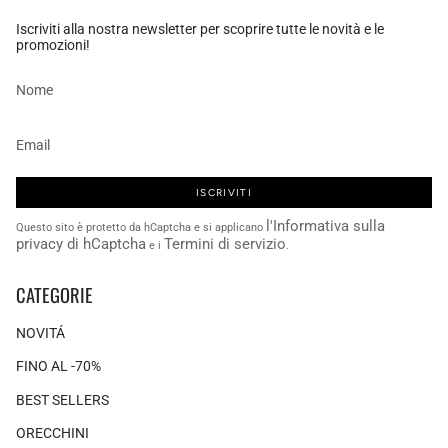
Iscriviti alla nostra newsletter per scoprire tutte le novità e le
promozioni!
ISCRIVITI
l'Informativa sulla
Questo sito è protetto da hCaptcha e si applicano
privacy di hCaptcha
Termini di servizio
e i
.
CATEGORIE
NOVITÁ
FINO AL -70%
BEST SELLERS
ORECCHINI