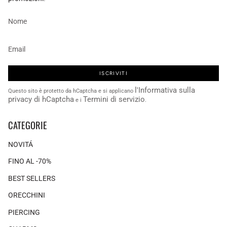
ISCRIVITI
l'Informativa sulla
Questo sito è protetto da hCaptcha e si applicano
privacy di hCaptcha
Termini di servizio
e i
.
CATEGORIE
NOVITÁ
FINO AL -70%
BEST SELLERS
ORECCHINI
PIERCING