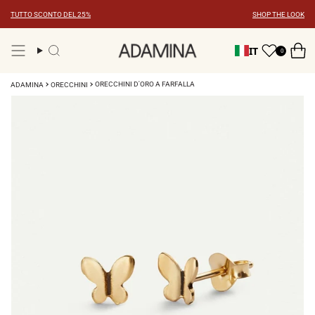
Vai
TUTTO SCONTO DEL 25%
SHOP THE LOOK
al
contenuto
IT
0
Ricerca
ORECCHINI D'ORO A FARFALLA
ADAMINA
ORECCHINI