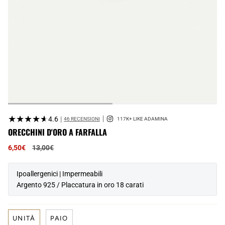
★★★★★
★★★★★
4.6
|
46 RECENSIONI
ORECCHINI D'ORO A FARFALLA
Prezzo
6,50€
13,00€
normale
Ipoallergenici | Impermeabili
Argento 925 / Placcatura in oro 18 carati
UNITÀ
PAIO