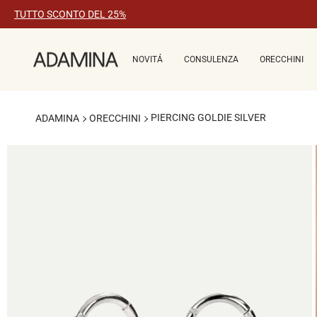
Vai
TUTTO SCONTO DEL 25%
al
contenuto
NOVITÁ
CONSULENZA
ORECCHINI
PIERCING GOLDIE SILVER
ADAMINA
ORECCHINI