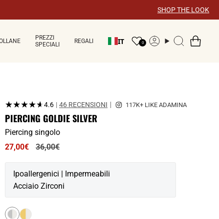
×
SHOP THE LOOK
PREZZI
IT
OLLANE
REGALI
Account
Ricerca
0
SPECIALI
★★★★★
★★★★★
4.6
|
46 RECENSIONI
PIERCING GOLDIE SILVER
Piercing singolo
Prezzo
27,00€
36,00€
normale
Ipoallergenici | Impermeabili
Acciaio Zirconi