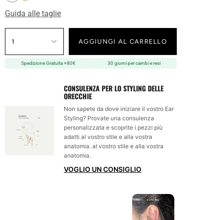
Guida alle taglie
1
AGGIUNGI AL CARRELLO
Spedizione Gratuita +80€
30 giorni per cambi e resi
CONSULENZA PER LO STYLING DELLE
ORECCHIE
Non sapete da dove iniziare il vostro Ear
Styling? Provate una consulenza
personalizzata e scoprite i pezzi più
adatti al vostro stile e alla vostra
anatomia. al vostro stile e alla vostra
anatomia.
VOGLIO UN CONSIGLIO