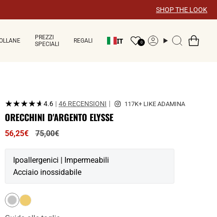
×
SHOP THE LOOK
PREZZI
IT
OLLANE
REGALI
Account
Ricerca
0
SPECIALI
★★★★★
★★★★★
4.6
|
46 RECENSIONI
ORECCHINI D'ARGENTO ELYSSE
Prezzo
56,25€
75,00€
normale
Ipoallergenici | Impermeabili
Acciaio inossidabile