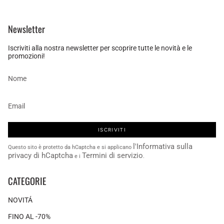
Newsletter
Iscriviti alla nostra newsletter per scoprire tutte le novità e le
promozioni!
ISCRIVITI
l'Informativa sulla
Questo sito è protetto da hCaptcha e si applicano
privacy di hCaptcha
Termini di servizio
e i
.
CATEGORIE
NOVITÁ
FINO AL -70%