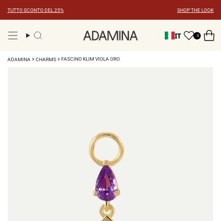
Vai
TUTTO SCONTO DEL 25%
SHOP THE LOOK
al
contenuto
IT
0
Ricerca
FASCINO KLIM VIOLA ORO
ADAMINA
CHARMS