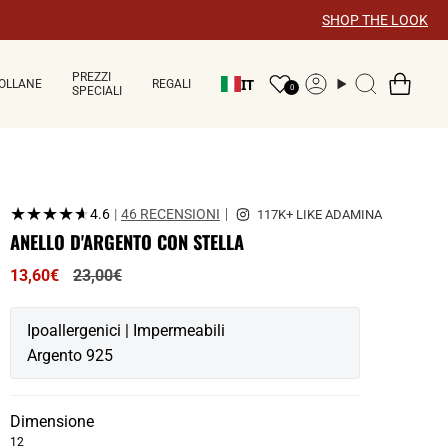
×
SHOP THE LOOK
PREZZI
IT
OLLANE
REGALI
Account
Ricerca
0
SPECIALI
★★★★★
★★★★★
4.6
|
46 RECENSIONI
ANELLO D'ARGENTO CON STELLA
Prezzo
13,60€
23,00€
normale
Ipoallergenici | Impermeabili
Argento 925
Dimensione
12