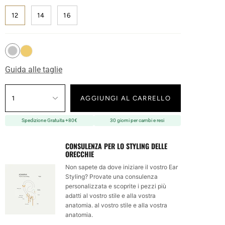
12
14
16
Guida alle taglie
1
AGGIUNGI AL CARRELLO
Spedizione Gratuita +80€
30 giorni per cambi e resi
CONSULENZA PER LO STYLING DELLE
ORECCHIE
Non sapete da dove iniziare il vostro Ear
Styling? Provate una consulenza
personalizzata e scoprite i pezzi più
adatti al vostro stile e alla vostra
anatomia. al vostro stile e alla vostra
anatomia.