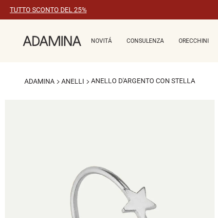
Vai
TUTTO SCONTO DEL 25%
al
contenuto
NOVITÁ
CONSULENZA
ORECCHINI
ANELLO D'ARGENTO CON STELLA
ADAMINA
ANELLI