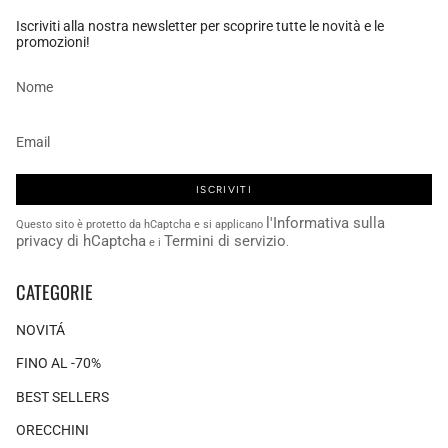
Iscriviti alla nostra newsletter per scoprire tutte le novità e le
promozioni!
ISCRIVITI
l'Informativa sulla
Questo sito è protetto da hCaptcha e si applicano
privacy di hCaptcha
Termini di servizio
e i
.
CATEGORIE
NOVITÁ
FINO AL -70%
BEST SELLERS
ORECCHINI